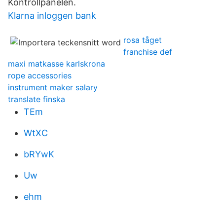
Kontrollpanelen.
Klarna inloggen bank
rosa tåget
franchise def
maxi matkasse karlskrona
rope accessories
instrument maker salary
translate finska
TEm
WtXC
bRYwK
Uw
ehm